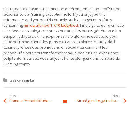
Le LuckyBlock Casino allie émotion et récompenses pour offrir une
expérience de iGaming exceptionnelle. If you enjoyed this
information and you would certainly such as to get more facts
concerning
minecraft mod 1.7.10 luckyblock
kindly go to our own web
site. Avec un catalogue impressionnant, des bonus généreux et un
support adapté aux francophones, la plateforme est idéale pour
ceux qui recherchent des paris excitants. Explorez le LuckyBlock
Casino, profitez des promotions et découvrez comment les
probabilités peuvent transformer chaque pari en une expérience
palpitante. Inscrivez-vous aujourd’hui et plongez dans l’univers du
iGaming crypto
Posted in:
casinowazamba
Prev:
Next:
Como a Probabilidade Define o HeroSpin Casino
Stratégies de gains basées sur les probabilités au MrPlay Casino
All Posts