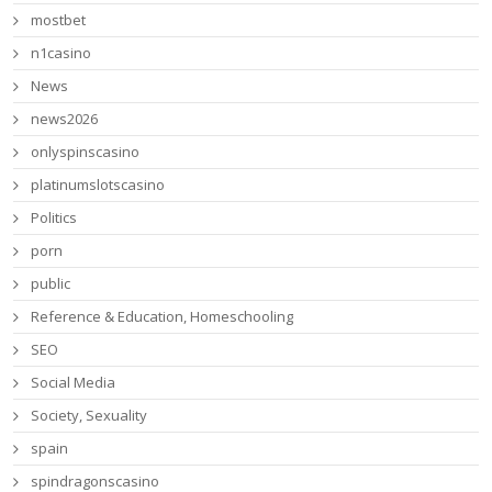
mostbet
n1casino
News
news2026
onlyspinscasino
platinumslotscasino
Politics
porn
public
Reference & Education, Homeschooling
SEO
Social Media
Society, Sexuality
spain
spindragonscasino