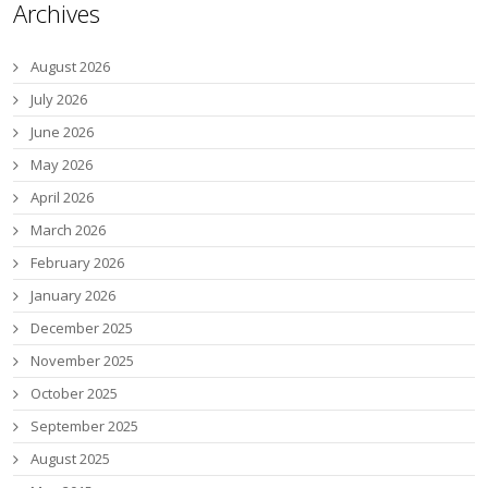
Archives
August 2026
July 2026
June 2026
May 2026
April 2026
March 2026
February 2026
January 2026
December 2025
November 2025
October 2025
September 2025
August 2025