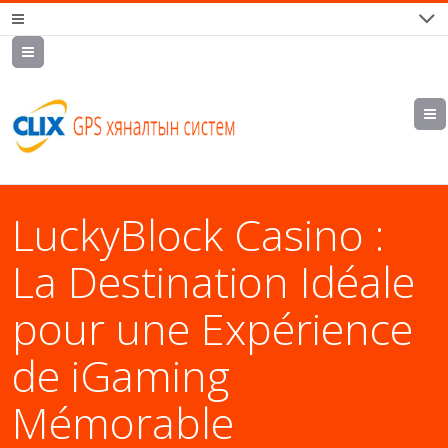
7700202,
89559964,
952223647
LuckyBlock Casino :
La Destination Idéale
pour une Expérience
de iGaming
Mémorable