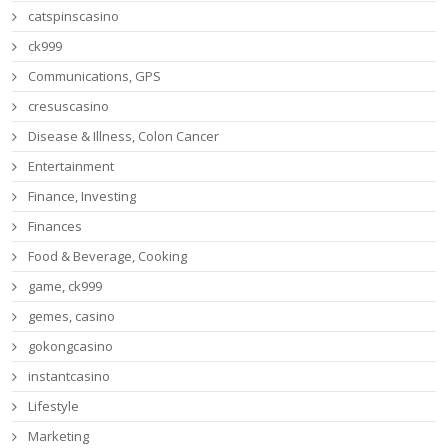
catspinscasino
ck999
Communications, GPS
cresuscasino
Disease & Illness, Colon Cancer
Entertainment
Finance, Investing
Finances
Food & Beverage, Cooking
game, ck999
gemes, casino
gokongcasino
instantcasino
Lifestyle
Marketing