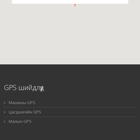
GPS шийдлүүд
Машины GPS
Цагдаагийн GPS
Малын GPS