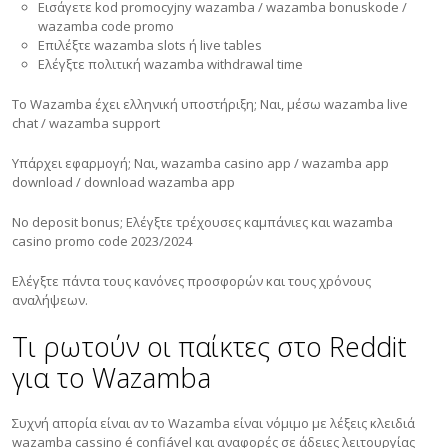
Εισάγετε kod promocyjny wazamba / wazamba bonuskode /
wazamba code promo
Επιλέξτε wazamba slots ή live tables
Ελέγξτε πολιτική wazamba withdrawal time
Το Wazamba έχει ελληνική υποστήριξη; Ναι, μέσω wazamba live
chat / wazamba support
Υπάρχει εφαρμογή; Ναι, wazamba casino app / wazamba app
download / download wazamba app
No deposit bonus; Ελέγξτε τρέχουσες καμπάνιες και wazamba
casino promo code 2023/2024
Ελέγξτε πάντα τους κανόνες προσφορών και τους χρόνους
αναλήψεων.
Τι ρωτούν οι παίκτες στο Reddit
για το Wazamba
Συχνή απορία είναι αν το Wazamba είναι νόμιμο με λέξεις κλειδιά
wazamba cassino é confiável και αναφορές σε άδειες λειτουργίας