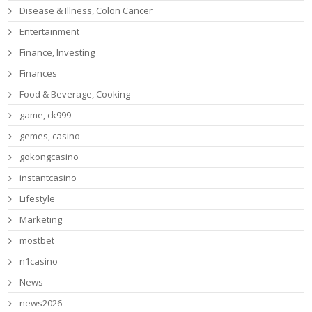
Disease & Illness, Colon Cancer
Entertainment
Finance, Investing
Finances
Food & Beverage, Cooking
game, ck999
gemes, casino
gokongcasino
instantcasino
Lifestyle
Marketing
mostbet
n1casino
News
news2026