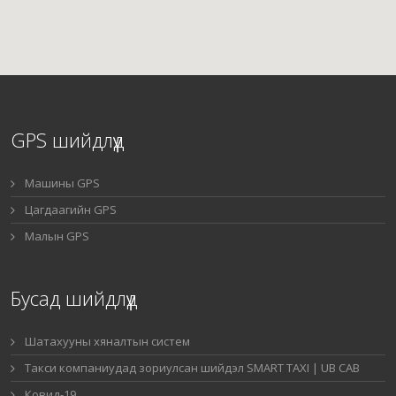
GPS шийдлүүд
Машины GPS
Цагдаагийн GPS
Малын GPS
Бусад шийдлүүд
Шатахууны хяналтын систем
Такси компаниудад зориулсан шийдэл SMART TAXI | UB CAB
Ковид-19