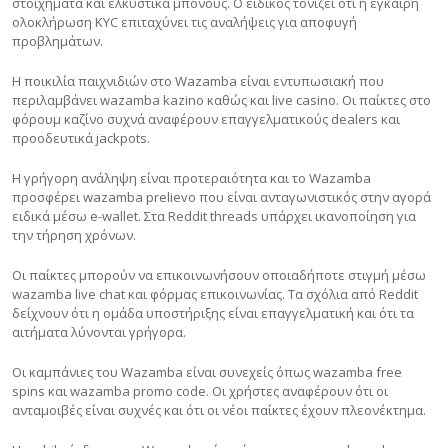
στοιχήματα και ελκυστικά μπόνους. Ο ειδικός τονίζει ότι η έγκαιρη
ολοκλήρωση KYC επιταχύνει τις αναλήψεις για αποφυγή
προβλημάτων.
Η ποικιλία παιχνιδιών στο Wazamba είναι εντυπωσιακή που
περιλαμβάνει wazamba kazino καθώς και live casino. Οι παίκτες στο
φόρουμ καζίνο συχνά αναφέρουν επαγγελματικούς dealers και
προοδευτικά jackpots.
Η γρήγορη ανάληψη είναι προτεραιότητα και το Wazamba
προσφέρει wazamba prelievo που είναι ανταγωνιστικός στην αγορά
ειδικά μέσω e-wallet. Στα Reddit threads υπάρχει ικανοποίηση για
την τήρηση χρόνων.
Οι παίκτες μπορούν να επικοινωνήσουν οποιαδήποτε στιγμή μέσω
wazamba live chat και φόρμας επικοινωνίας. Τα σχόλια από Reddit
δείχνουν ότι η ομάδα υποστήριξης είναι επαγγελματική και ότι τα
αιτήματα λύνονται γρήγορα.
Οι καμπάνιες του Wazamba είναι συνεχείς όπως wazamba free
spins και wazamba promo code. Οι χρήστες αναφέρουν ότι οι
ανταμοιβές είναι συχνές και ότι οι νέοι παίκτες έχουν πλεονέκτημα.