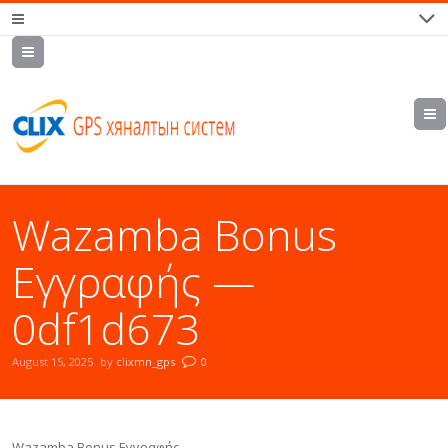
7700202,
89559964,
952223647
Wazamba Bonus
Εγγραφής —
0df1d673
August 15, 2025
by
clixmn_gps
0
Wazamba Bonus Εγγραφής