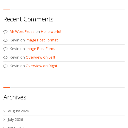
Recent Comments
Mr WordPress
on
Hello world!
Kevin
on
Image Post Format
Kevin
on
Image Post Format
Kevin
on
Overview on Left
Kevin
on
Overview on Right
Archives
August 2026
July 2026