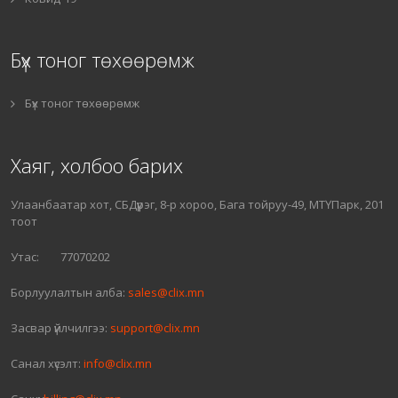
Бүх тоног төхөөрөмж
Бүх тоног төхөөрөмж
Хаяг, холбоо барих
Улаанбаатар хот, СБДүүрэг, 8-р хороо, Бага тойруу-49, МТҮПарк, 201
тоот
Утас: 77070202
Борлуулалтын алба:
sales@clix.mn
Засвар үйлчилгээ:
support@clix.mn
Санал хүсэлт:
info@clix.mn