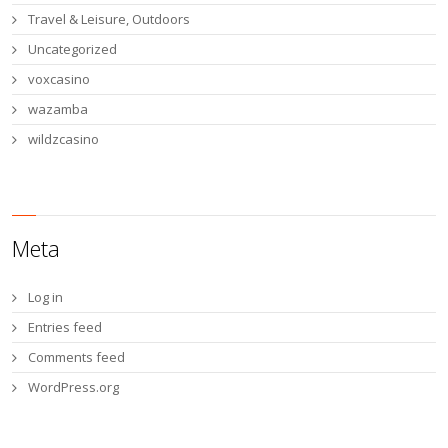
Travel & Leisure, Outdoors
Uncategorized
voxcasino
wazamba
wildzcasino
Meta
Log in
Entries feed
Comments feed
WordPress.org