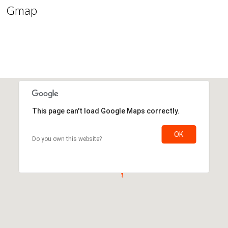
Gmap
This page can't load Google Maps correctly.
OK
Do you own this website?
This page can't load Google Maps correctly.
OK
Do you own this website?