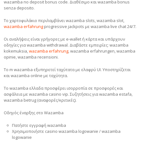
wazamba no deposit bonus code. Διαθέσιμο και wazamba bonus
senza deposito.
Το χαρτοφυλάκιο περιλαμβάνει wazamba slots, wazamba slot,
wazamba erfahrung
progressive jackpots με wazamba live chat 24/7.
Οι αναλήψεις είναι γρήγορες με e-wallet ή κάρτα και υπάρχουν
οδηγίες για wazamba withdrawal. Διαβάστε εμπειρίες: wazamba
kokemuksia,
wazamba erfahrung
, wazamba erfahrungen, wazamba
opinie, wazamba recensioni.
Το m wazamba εξυπηρετεί ταχύτατα με ελαφρύ UI. Υποστηρίζεται
και wazamba online με ταχύτητα.
Το wazamba ελλαδα προσφέρει ισορροπία σε προσφορές και
ασφάλεια με wazamba casino vip. Συζητήσεις για wazamba estafa,
wazamba betrug (αναφορές/κριτικές).
Οδηγός έναρξης στο Wazamba
Πατήστε εγγραφή wazamba
Χρησιμοποιήστε casino wazamba logowanie / wazamba
logowanie