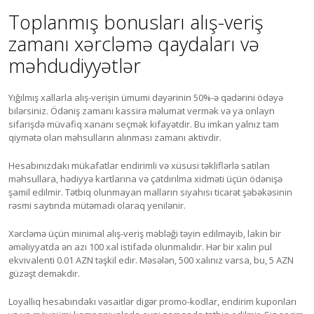
Toplanmış bonusları alış-veriş
zamanı xərcləmə qaydaları və
məhdudiyyətlər
Yığılmış xallarla alış-verişin ümumi dəyərinin 50%-ə qədərini ödəyə
bilərsiniz. Ödəniş zamanı kassirə məlumat vermək və ya onlayn
sifarişdə müvafiq xananı seçmək kifayətdir. Bu imkan yalnız tam
qiymətə olan məhsulların alınması zamanı aktivdir.
Hesabınızdakı mükafatlar endirimli və xüsusi təkliflərlə satılan
məhsullara, hədiyyə kartlarına və çatdırılma xidməti üçün ödənişə
şamil edilmir. Tətbiq olunmayan malların siyahısı ticarət şəbəkəsinin
rəsmi saytında mütəmadi olaraq yenilənir.
Xərcləmə üçün minimal alış-veriş məbləği təyin edilməyib, lakin bir
əməliyyatda ən azı 100 xal istifadə olunmalıdır. Hər bir xalın pul
ekvivalenti 0.01 AZN təşkil edir. Məsələn, 500 xalınız varsa, bu, 5 AZN
güzəşt deməkdir.
Loyallıq hesabındakı vəsaitlər digər promo-kodlar, endirim kuponları