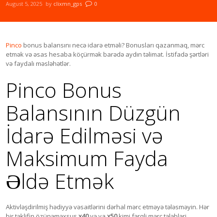
August 5, 2025
by
clixmn_gps
0
Pinco
bonus balansını necə idarə etməli? Bonusları qazanmaq, mərc
etmək və əsas hesaba köçürmək barədə aydın təlimat. İstifadə şərtləri
və faydalı məsləhətlər.
Pinco Bonus
Balansının Düzgün
İdarə Edilməsi və
Maksimum Fayda
Əldə Etmək
Aktivləşdirilmiş hədiyyə vəsaitlərini dərhal mərc etməyə tələsməyin. Hər
bir təklifin özünəməxsus
x40
və ya
x50
kimi fərqli mərc tələbləri