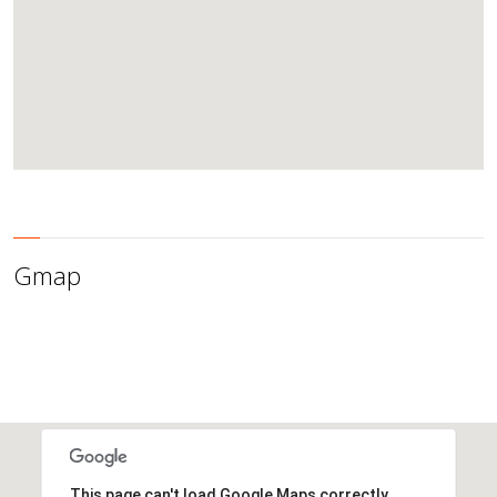
Gmap
This page can't load Google Maps correctly.
OK
Do you own this website?
This page can't load Google Maps correctly.