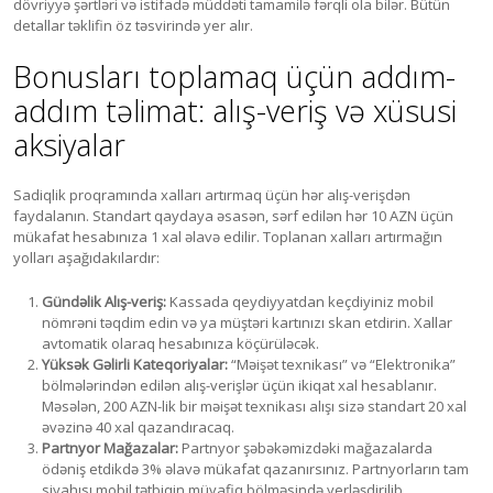
dövriyyə şərtləri və istifadə müddəti tamamilə fərqli ola bilər. Bütün
detallar təklifin öz təsvirində yer alır.
Bonusları toplamaq üçün addım-
addım təlimat: alış-veriş və xüsusi
aksiyalar
Sadiqlik proqramında xalları artırmaq üçün hər alış-verişdən
faydalanın. Standart qaydaya əsasən, sərf edilən hər 10 AZN üçün
mükafat hesabınıza 1 xal əlavə edilir. Toplanan xalları artırmağın
yolları aşağıdakılardır:
Gündəlik Alış-veriş:
Kassada qeydiyyatdan keçdiyiniz mobil
nömrəni təqdim edin və ya müştəri kartınızı skan etdirin. Xallar
avtomatik olaraq hesabınıza köçürüləcək.
Yüksək Gəlirli Kateqoriyalar:
“Məişət texnikası” və “Elektronika”
bölmələrindən edilən alış-verişlər üçün ikiqat xal hesablanır.
Məsələn, 200 AZN-lik bir məişət texnikası alışı sizə standart 20 xal
əvəzinə 40 xal qazandıracaq.
Partnyor Mağazalar:
Partnyor şəbəkəmizdəki mağazalarda
ödəniş etdikdə 3% əlavə mükafat qazanırsınız. Partnyorların tam
siyahısı mobil tətbiqin müvafiq bölməsində yerləşdirilib.