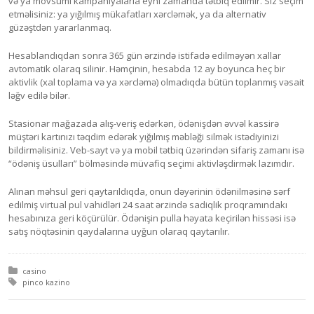
və ya mövsümi kampaniyalarla eyni zamanda tətbiq edilmir. Siz seçim
etməlisiniz: ya yığılmış mükafatları xərcləmək, ya da alternativ
güzəştdən yararlanmaq.
Hesablandıqdan sonra 365 gün ərzində istifadə edilməyən xallar
avtomatik olaraq silinir. Həmçinin, hesabda 12 ay boyunca heç bir
aktivlik (xal toplama və ya xərcləmə) olmadıqda bütün toplanmış vəsait
ləğv edilə bilər.
Stasionar mağazada alış-veriş edərkən, ödənişdən əvvəl kassirə
müştəri kartınızı təqdim edərək yığılmış məbləği silmək istədiyinizi
bildirməlisiniz. Veb-sayt və ya mobil tətbiq üzərindən sifariş zamanı isə
“ödəniş üsulları” bölməsində müvafiq seçimi aktivləşdirmək lazımdır.
Alınan məhsul geri qaytarıldıqda, onun dəyərinin ödənilməsinə sərf
edilmiş virtual pul vahidləri 24 saat ərzində sadiqlik proqramındakı
hesabınıza geri köçürülür. Ödənişin pulla həyata keçirilən hissəsi isə
satış nöqtəsinin qaydalarına uyğun olaraq qaytarılır.
Posted in:
casino
Tagged with:
pinco kazino