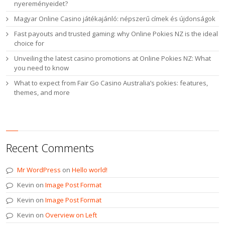
nyereményeidet?
Magyar Online Casino játékajánló: népszerű címek és újdonságok
Fast payouts and trusted gaming: why Online Pokies NZ is the ideal
choice for
Unveiling the latest casino promotions at Online Pokies NZ: What
you need to know
What to expect from Fair Go Casino Australia’s pokies: features,
themes, and more
Recent Comments
Mr WordPress
on
Hello world!
Kevin
on
Image Post Format
Kevin
on
Image Post Format
Kevin
on
Overview on Left